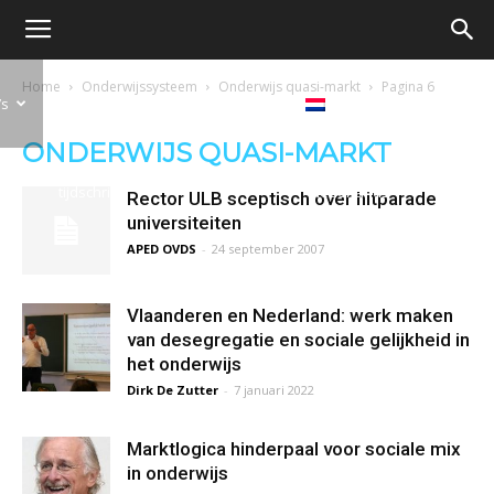
Oproep
Home
Onderwijssysteem
Onderwijs quasi-markt
Pagina 6
’s
Ons
Debat
Boeken
voor
ONDERWIJS QUASI-MARKT
tijdschrift
Nederlands
Rector ULB sceptisch over hitparade
een
universiteiten
APED OVDS
-
24 september 2007
democratische
Vlaanderen en Nederland: werk maken
van desegregatie en sociale gelijkheid in
het onderwijs
Dirk De Zutter
-
7 januari 2022
school
Marktlogica hinderpaal voor sociale mix
in onderwijs