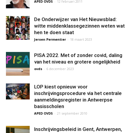
APED OVDS
-
12 februari 2011
De Onderwijzer van Het Nieuwsblad:
witte middenklassegezinnen weten wat
hen te doen staat
Jeroen Permentier
-
18 maart 2023
PISA 2022. Met of zonder covid, daling
van het niveau en grotere ongelijkheid
ovds
-
6 december 2023
LOP kiest opnieuw voor
inschrijvingsprocedure via het centrale
aanmeldingsregister in Antwerpse
basisscholen
APED OVDS
-
21 september 2010
Inschrijvingsbeleid in Gent, Antwerpen,