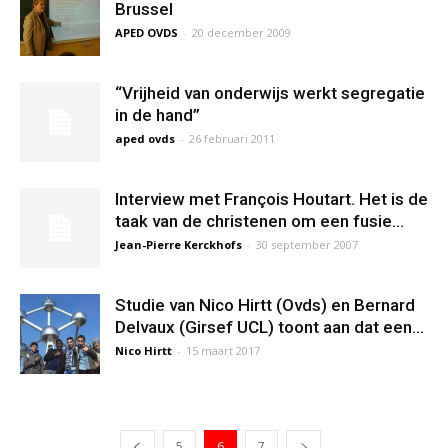
Brussel
APED OVDS
-
20 december 2009
“Vrijheid van onderwijs werkt segregatie
in de hand”
aped ovds
-
26 februari 2011
Interview met François Houtart. Het is de
taak van de christenen om een fusie...
Jean-Pierre Kerckhofs
-
30 september 2007
Studie van Nico Hirtt (Ovds) en Bernard
Delvaux (Girsef UCL) toont aan dat een...
Nico Hirtt
-
15 maart 2017
5
6
7