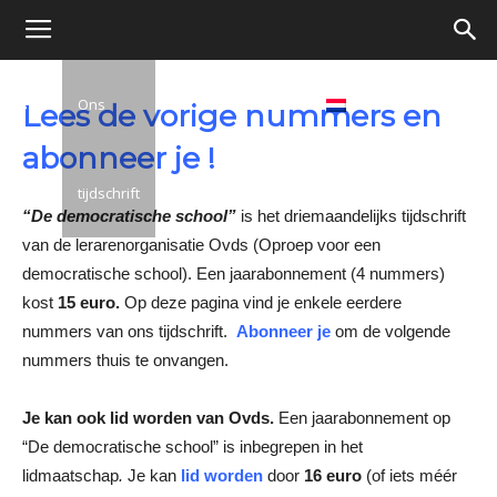
Oproep
ma’s
Ons
Debat
Boeken
Lees de vorige nummers en
voor
abonneer je !
tijdschrift
Nederlands
“De democratische school”
is het driemaandelijks tijdschrift
een
van de lerarenorganisatie Ovds (Oproep voor een
democratische school). Een jaarabonnement (4 nummers)
kost
15 euro.
Op deze pagina vind je enkele eerdere
democratische
nummers van ons tijdschrift.
Abonneer je
om de volgende
nummers thuis te onvangen.
school
Je kan ook lid worden van Ovds.
Een jaarabonnement op
“De democratische school” is inbegrepen in het
lidmaatschap
.
Je kan
lid worden
door
16 euro
(of iets méér