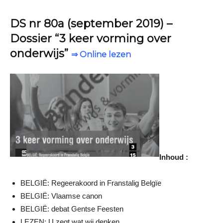
DS nr 80a (september 2019) –
Dossier “3 keer vorming over
onderwijs”
⇒ Online lezen
Inhoud :
BELGIË: Regeerakoord in Franstalig Belgïe
BELGIË: Vlaamse canon
BELGIË: debat Gentse Feesten
LEZEN: U zegt wat wij denken