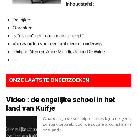
Inhoudstafel:
De cijfers
Oorzaken
Is “niveau” een reactionair concept?
Voorwaarden voor een ambitieuzer onderwijs
Philippe Meirieu, Anne Morelli, Johan De Wilde
…
ONZE LAATSTE ONDERZOEKEN
Video : de ongelijke school in het
land van Kuifje
Waarom zijn de schoolprestaties bijna nergens
zo sterk bepaald door de sociale afkomst als in
ons land?...