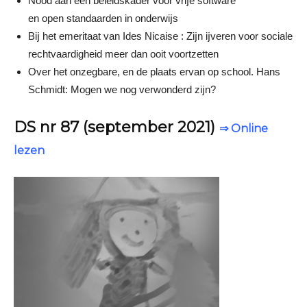
Nood aan een beleidskader voor vrĳe software
en open standaarden in onderwĳs
Bĳ het emeritaat van Ides Nicaise : Zĳn ĳveren voor sociale
rechtvaardigheid meer dan ooit voortzetten
Over het onzegbare, en de plaats ervan op school. Hans
Schmidt: Mogen we nog verwonderd zĳn?
DS nr 87 (september 2021)
⇒ Online
lezen