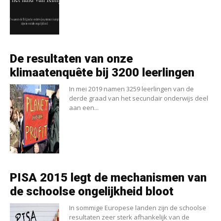
De resultaten van onze
klimaatenquête bij 3200 leerlingen
In mei 2019 namen 3259 leerlingen van de
derde graad van het secundair onderwijs deel
aan een...
PISA 2015 legt de mechanismen van
de schoolse ongelijkheid bloot
In sommige Europese landen zijn de schoolse
resultaten zeer sterk afhankelijk van de