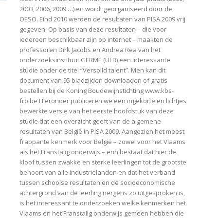
2003, 2006, 2009 …) en wordt georganiseerd door de
OESO. Eind 2010 werden de resultaten van PISA 2009 vrij
gegeven. Op basis van deze resultaten – die voor
iedereen beschikbaar zijn op internet – maakten de
professoren Dirk Jacobs en Andrea Rea van het
onderzoeksinstituut GERME (ULB) een interessante
studie onder de titel “Verspild talent”. Men kan dit
document van 95 bladzijden downloaden of gratis
bestellen bij de Koning Boudewijnstichting www.kbs-
frb.be Hieronder publiceren we een ingekorte en lichtjes
bewerkte versie van het eerste hoofdstuk van deze
studie dat een overzicht geeft van de algemene
resultaten van België in PISA 2009. Aangezien het meest
frappante kenmerk voor België – zowel voor het Vlaams
als het Franstalig onderwijs – erin bestaat dat hier de
kloof tussen zwakke en sterke leerlingen tot de grootste
behoort van alle industrielanden en dat het verband
tussen schoolse resultaten en de socioeconomische
achtergrond van de leerling nergens zo uitgesproken is,
is het interessant te onderzoeken welke kenmerken het
Vlaams en het Franstalig onderwijs gemeen hebben die