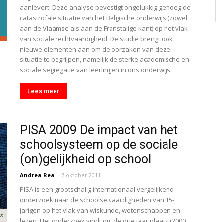
aanlevert. Deze analyse bevestigt ongelukkig genoeg de
catastrofale situatie van het Belgische onderwijs (zowel
aan de Vlaamse als aan de Franstalige kant) op het vlak
van sociale rechtvaardigheid. De studie brengt ook
nieuwe elementen aan om de oorzaken van deze
situatie te begrijpen, namelijk de sterke academische en
sociale segregatie van leerlingen in ons onderwijs.
Lees meer
PISA 2009 De impact van het
schoolsysteem op de sociale
(on)gelijkheid op school
Andrea Rea
-
7 oktober 2011
PISA is een grootschalig internationaal vergelijkend
onderzoek naar de schoolse vaardigheden van 15-
jarigen op het vlak van wiskunde, wetenschappen en
lezen. Het onderzoek vindt om de drie jaar plaats (2000,