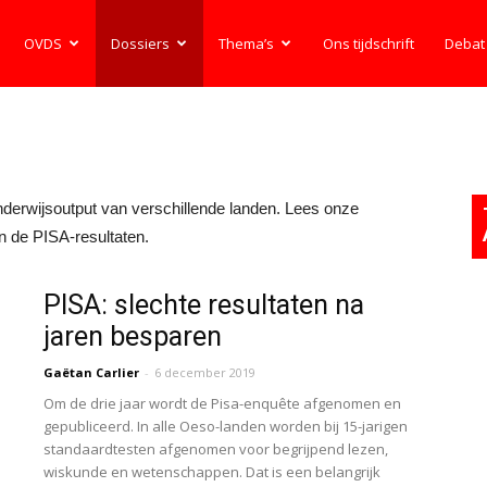
OVDS
Dossiers
Thema’s
Ons tijdschrift
Debat
erwijsoutput van verschillende landen. Lees onze
n de PISA-resultaten.
PISA: slechte resultaten na
jaren besparen
Gaëtan Carlier
-
6 december 2019
Om de drie jaar wordt de Pisa-enquête afgenomen en
gepubliceerd. In alle Oeso-landen worden bij 15-jarigen
standaardtesten afgenomen voor begrijpend lezen,
wiskunde en wetenschappen. Dat is een belangrijk