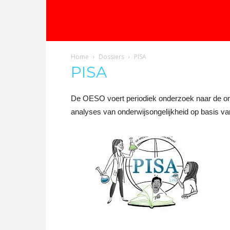
Oproep
Home
Dossiers
PISA
voor
PISA
De OESO voert periodiek onderzoek naar de ond
een
analyses van onderwijsongelijkheid op basis va
democratische
school