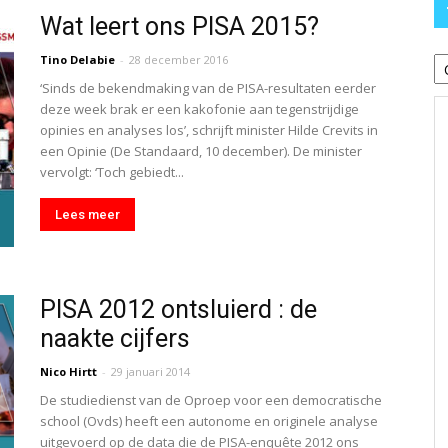
Wat leert ons PISA 2015?
T
Tino Delabie
-
28 december 2016
‘Sinds de bekendmaking van de PISA-resultaten eerder
deze week brak er een kakofonie aan tegenstrijdige
opinies en analyses los’, schrijft minister Hilde Crevits in
een Opinie (De Standaard, 10 december). De minister
vervolgt: ‘Toch gebiedt...
Lees meer
PISA 2012 ontsluierd : de
naakte cijfers
Nico Hirtt
-
29 januari 2014
De studiedienst van de Oproep voor een democratische
school (Ovds) heeft een autonome en originele analyse
uitgevoerd op de data die de PISA-enquête 2012 ons