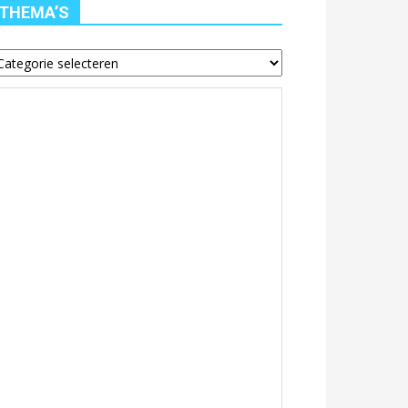
THEMA’S
hema’s