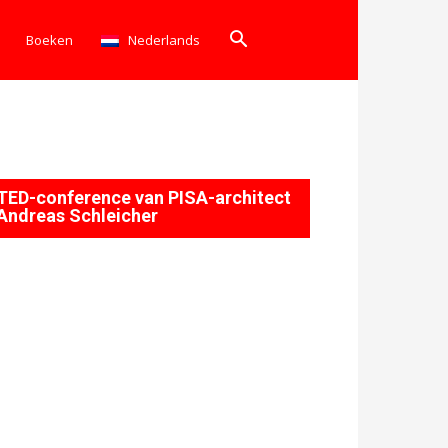
Boeken
Nederlands
TED-conference van PISA-architect
Andreas Schleicher