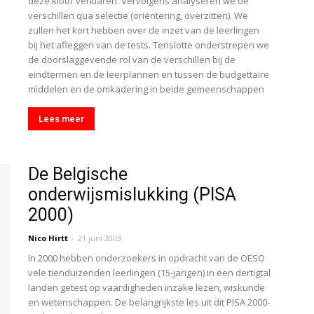
deze kloof verklaren. Vervolgens analyseren we de
verschillen qua selectie (oriëntering, overzitten). We
zullen het kort hebben over de inzet van de leerlingen
bij het afleggen van de tests. Tenslotte onderstrepen we
de doorslaggevende rol van de verschillen bij de
eindtermen en de leerplannen en tussen de budgettaire
middelen en de omkadering in beide gemeenschappen
Lees meer
De Belgische
onderwijsmislukking (PISA
2000)
Nico Hirtt
-
21 juni 2003
In 2000 hebben onderzoekers in opdracht van de OESO
vele tienduizenden leerlingen (15-jarigen) in een dertigtal
landen getest op vaardigheden inzake lezen, wiskunde
en wetenschappen. De belangrijkste les uit dit PISA 2000-