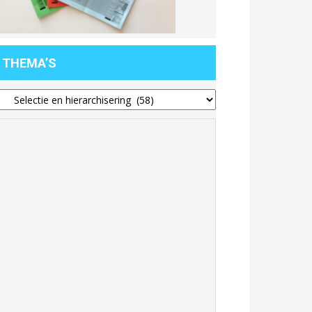
THEMA’S
hema’s