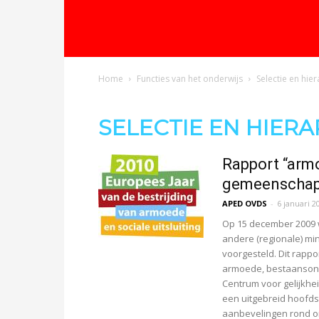
Oproep
Home
Functies van het onderwijs
Selectie en hier
voor
SELECTIE EN HIER
een
Rapport “armo
gemeenschapp
democratische
APED OVDS
-
6 januari 2
Op 15 december 2009 
andere (regionale) min
voorgesteld. Dit rappo
school
armoede, bestaansonzek
Centrum voor gelijkhe
een uitgebreid hoofdst
aanbevelingen rond o