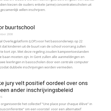
ien kiezen de ouders enkele (arme) concentratiescholen uit
ezamenlijk willen inschrijven.
or buurtschool
mber 2008
al Overlegplatform (LOP) voor het basisonderwijs op 22
 dat kinderen uit de buurt van de school voorrang zullen
en te kort zijn. Met deze regeling zouden kampeertoestanden
e baan moeten zijn. In Gent zullen alle aanmeldingen en
euwe leerlingen in basisscholen door een centrale computer
 zodat dubbele inschrijvingen worden vermeden.
e jury velt positief oordeel over ons
 een ander inschrijvingsbeleid
26
organiseerde het collectief “Une place pour chaque élève” in
susconferentie“ om een voorstel voor een alternatief