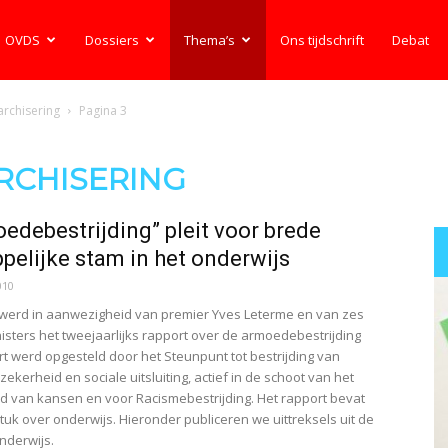
OVDS
Dossiers
Thema’s
Ons tijdschrift
Debat
archisering
Pagina 3
ARCHISERING
edebestrijding” pleit voor brede
elijke stam in het onderwijs
010
werd in aanwezigheid van premier Yves Leterme en van zes
isters het tweejaarlijks rapport over de armoedebestrijding
rt werd opgesteld door het Steunpunt tot bestrijding van
erheid en sociale uitsluiting, actief in de schoot van het
id van kansen en voor Racismebestrijding. Het rapport bevat
uk over onderwijs. Hieronder publiceren we uittreksels uit de
nderwijs.