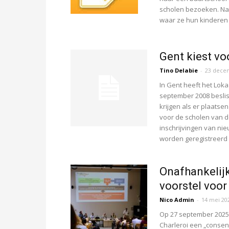
scholen bezoeken. Nad
waar ze hun kinderen g
Gent kiest vo
Tino Delabie
-
23 dece
In Gent heeft het Loka
september 2008 beslist
krijgen als er plaats
voor de scholen van d
inschrijvingen van ni
worden geregistreerd
Onafhankelijk
voorstel voor
Nico Admin
-
14 mei 20
Op 27 september 2025 
Charleroi een „consen