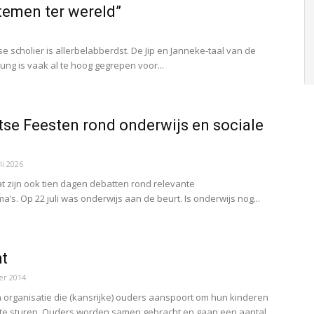
temen ter wereld”
3
e scholier is allerbelabberdst. De Jip en Janneke-taal van de
tung is vaak al te hoog gegrepen voor...
se Feesten rond onderwijs en sociale
li 2026
t zijn ook tien dagen debatten rond relevante
’s. Op 22 juli was onderwijs aan de beurt. Is onderwijs nog...
ht
r 2014
en organisatie die (kansrijke) ouders aanspoort om hun kinderen
 te sturen. Ouders worden samen gebracht en gaan een aantal