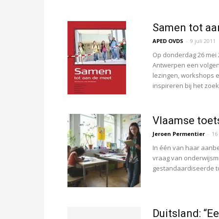
Samen tot aa
APED OVDS
-
9 juli 2011
Op donderdag 26 mei 
Antwerpen een volgend
lezingen, workshops e
inspireren bij het zoek
Vlaamse toet
Jeroen Permentier
-
16
In één van haar aanbe
vraag van onderwijsmi
gestandaardiseerde to
Duitsland: “E