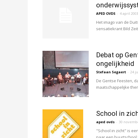
onderwijssys
APED OVDS
-
4 april 200
Het imago van de Duits
sensatiekrant Bild Zei
Debat op Gent
ongelijkheid
Stefaan Segaert
-
24 ju
De Gentse Feesten, da
maatschappelijke thema
School in zic
aped ovds
-
30 novembe
"School in zicht" is e
naar een buurtschool