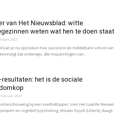
.
r van Het Nieuwsblad: witte
gezinnen weten wat hen te doen staat
 maart 2023
ad kan je nu opzoeken hoe succesvol de middelbare school van
 bevestigt dat onderwijs, alle inspanningen van...
resultaten: het is de sociale
, domkop
 februari 2024
oorbeschouwing bij een voetbaltopper, toen Het Laatste Nieuws
jsexpert en cognitief psycholoog, Wouter Duyck (UGent), daags