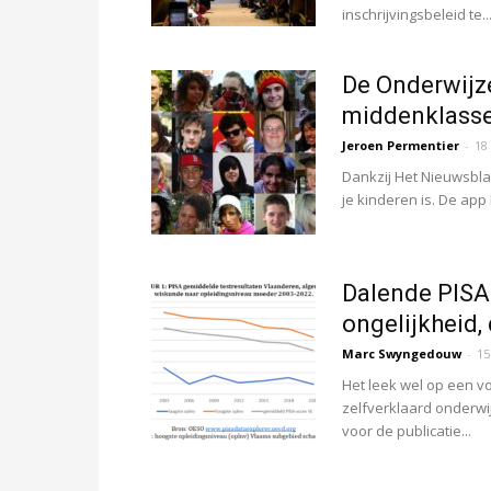
inschrijvingsbeleid te..
De Onderwijze
middenklasse
Jeroen Permentier
-
18
Dankzij Het Nieuwsbl
je kinderen is. De app
Dalende PISA-
ongelijkheid
Marc Swyngedouw
-
15
Het leek wel op een v
zelfverklaard onderwi
voor de publicatie...