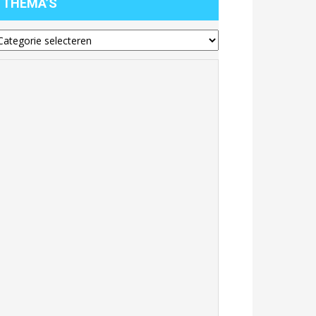
THEMA’S
hema’s