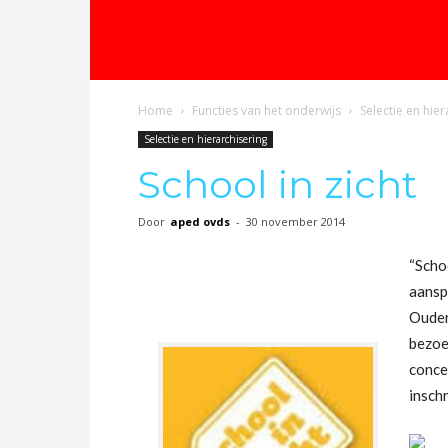
Home
Functies van het onderwijs
Selectie en hier
Selectie en hierarchisering
School in zicht
Door
aped ovds
-
30 november 2014
“Schoo
aansp
Ouder
bezoe
conce
inschr