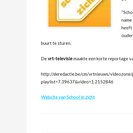
“Schoo
name 
heeft
ouder
buurt te sturen.
De
vrt-televisie
maakte een korte reportage van
http://deredactie.be/cm/vrtnieuws/videozon
playlist=7.39637&video=1.2152846
Website van School in zicht