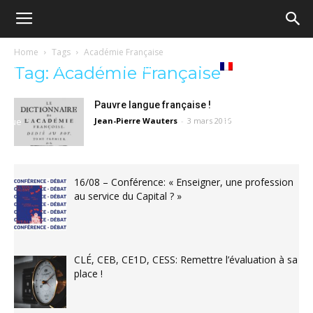
Ecole
Home
Tags
Académie Française
Notre
Tribunes
Médiathèque
Livres
Tag: Académie Française
démocratique
Pauvre langue française !
revue
Jean-Pierre Wauters
-
3 mars 2016
Français
–
16/08 – Conférence: « Enseigner, une profession
Democratische
au service du Capital ? »
school
CLÉ, CEB, CE1D, CESS: Remettre l’évaluation à sa
place !