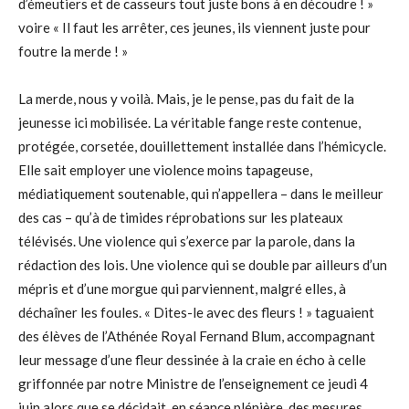
d’émeutiers et de casseurs tout juste bons à en découdre ! »
voire « Il faut les arrêter, ces jeunes, ils viennent juste pour
foutre la merde ! »
La merde, nous y voilà. Mais, je le pense, pas du fait de la
jeunesse ici mobilisée. La véritable fange reste contenue,
protégée, corsetée, douillettement installée dans l’hémicycle.
Elle sait employer une violence moins tapageuse,
médiatiquement soutenable, qui n’appellera – dans le meilleur
des cas – qu’à de timides réprobations sur les plateaux
télévisés. Une violence qui s’exerce par la parole, dans la
rédaction des lois. Une violence qui se double par ailleurs d’un
mépris et d’une morgue qui parviennent, malgré elles, à
déchaîner les foules. « Dites-le avec des fleurs ! » taguaient
des élèves de l’Athénée Royal Fernand Blum, accompagnant
leur message d’une fleur dessinée à la craie en écho à celle
griffonnée par notre Ministre de l’enseignement ce jeudi 4
juin alors que se décidait, en séance plénière, des mesures