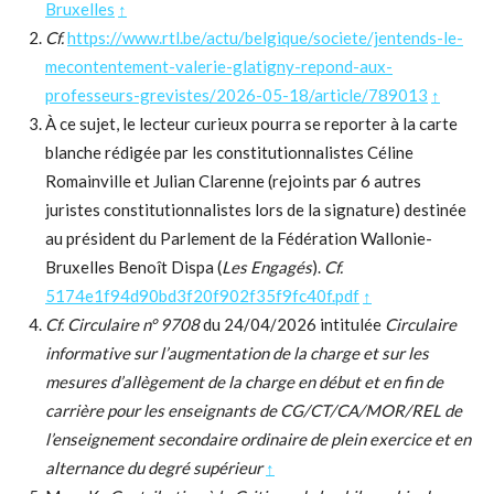
Bruxelles
↑
Cf.
https://www.rtl.be/actu/belgique/societe/jentends-le-
mecontentement-valerie-glatigny-repond-aux-
professeurs-grevistes/2026-05-18/article/789013
↑
À ce sujet, le lecteur curieux pourra se reporter à la carte
blanche rédigée par les constitutionnalistes Céline
Romainville et Julian Clarenne (rejoints par 6 autres
juristes constitutionnalistes lors de la signature) destinée
au président du Parlement de la Fédération Wallonie-
Bruxelles Benoît Dispa (
Les Engagés
).
Cf.
5174e1f94d90bd3f20f902f35f9fc40f.pdf
↑
Cf. Circulaire n° 9708
du 24/04/2026 intitulée
Circulaire
informative sur l’augmentation de la charge et sur les
mesures d’allègement de la charge en début et en fin de
carrière pour les enseignants de CG/CT/CA/MOR/REL de
l’enseignement secondaire ordinaire de plein exercice et en
alternance du degré supérieur
↑