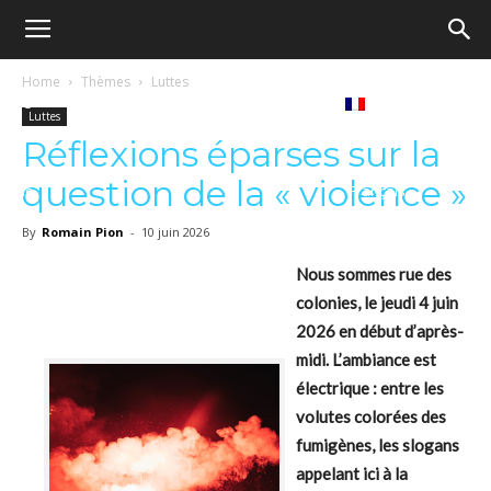
Ecole
Home
Thèmes
Luttes
Notre
Tribunes
Médiathèque
Livres
Luttes
démocratique
Réflexions éparses sur la
question de la « violence »
revue
Français
–
By
Romain Pion
-
10 juin 2026
Nous sommes rue des
colonies, le jeudi 4 juin
Democratische
2026 en début d’après-
midi. L’ambiance est
électrique : entre les
school
volutes colorées des
fumigènes, les slogans
appelant ici à la