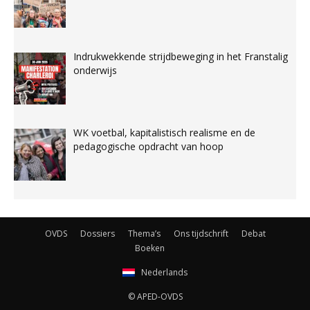
Indrukwekkende strijdbeweging in het Franstalig
onderwijs
WK voetbal, kapitalistisch realisme en de
pedagogische opdracht van hoop
OVDS
Dossiers
Thema’s
Ons tijdschrift
Debat
Boeken
Nederlands
© APED-OVDS