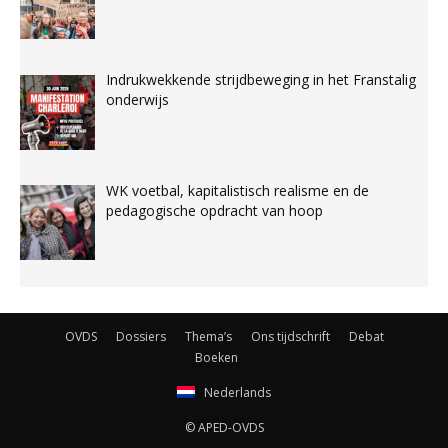
Indrukwekkende strijdbeweging in het Franstalig
onderwijs
WK voetbal, kapitalistisch realisme en de
pedagogische opdracht van hoop
OVDS
Dossiers
Thema’s
Ons tijdschrift
Debat
Boeken
Nederlands
© APED-OVDS