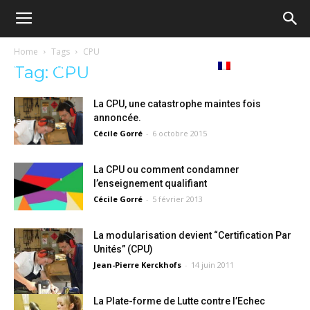
Ecole
Home
Tags
CPU
Notre
Tribunes
Médiathèque
Livres
Tag: CPU
démocratique
La CPU, une catastrophe maintes fois
annoncée.
revue
Français
Cécile Gorré
-
6 octobre 2015
–
La CPU ou comment condamner
l’enseignement qualifiant
Democratische
Cécile Gorré
-
5 février 2013
La modularisation devient “Certification Par
school
Unités” (CPU)
Jean-Pierre Kerckhofs
-
14 juin 2011
La Plate-forme de Lutte contre l’Echec