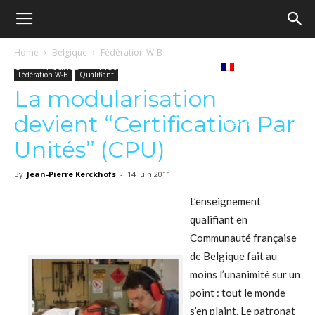
Ecole
Home
Belgique
Fédération W-B
Notre
Tribunes
Médiathèque
Livres
Fédération W-B
Qualifiant
démocratique
La modularisation
devient “Certification Par
revue
Français
–
Unités” (CPU)
By
Jean-Pierre Kerckhofs
-
14 juin 2011
Democratische
L’enseignement
qualifiant en
Communauté française
school
de Belgique fait au
moins l’unanimité sur un
point : tout le monde
s’en plaint. Le patronat