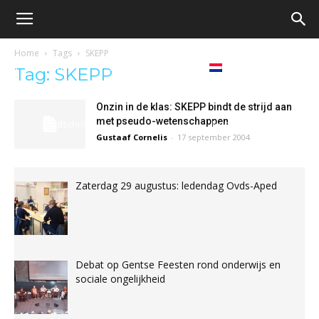
Oproep
Home
Tags
SKEPP
ma’s
Ons
Debat
Boeken
Tag: SKEPP
voor
Onzin in de klas: SKEPP bindt de strijd aan
met pseudo-wetenschappen
tijdschrift
Nederlands
Gustaaf Cornelis
-
17 september 2004
een
Zaterdag 29 augustus: ledendag Ovds-Aped
democratische
school
Debat op Gentse Feesten rond onderwijs en
sociale ongelijkheid