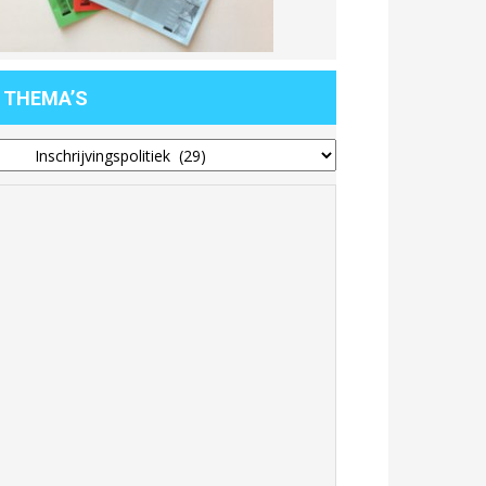
THEMA’S
hema’s