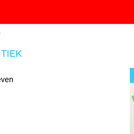
k
TIEK
even