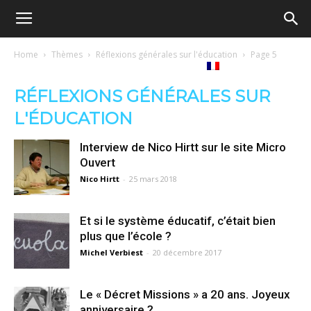
Ecole
Home
Thèmes
Réflexions générales sur l'éducation
Page 5
re
Tribunes
Médiathèque
Livres
démocratique
RÉFLEXIONS GÉNÉRALES SUR
L'ÉDUCATION
ue
Français
–
Interview de Nico Hirtt sur le site Micro
Ouvert
Nico Hirtt
-
25 mars 2018
Democratische
Et si le système éducatif, c’était bien
plus que l’école ?
school
Michel Verbiest
-
20 décembre 2017
Le « Décret Missions » a 20 ans. Joyeux
anniversaire ?