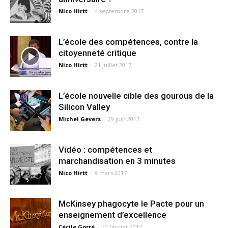
Nico Hirtt
-
4 septembre 2017
L’école des compétences, contre la
citoyenneté critique
Nico Hirtt
-
21 juillet 2017
L’école nouvelle cible des gourous de la
Silicon Valley
Michel Gevers
-
29 juin 2017
Vidéo : compétences et
marchandisation en 3 minutes
Nico Hirtt
-
8 mars 2017
McKinsey phagocyte le Pacte pour un
enseignement d’excellence
Cécile Gorré
-
20 février 2017