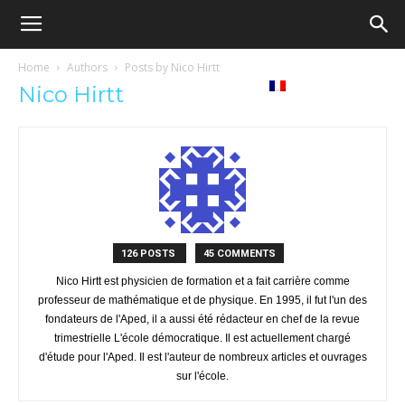
Ecole
Home
Authors
Posts by Nico Hirtt
re
Tribunes
Médiathèque
Livres
Nico Hirtt
démocratique
ue
Français
–
Democratische
126 POSTS
45 COMMENTS
Nico Hirtt est physicien de formation et a fait carrière comme
professeur de mathématique et de physique. En 1995, il fut l'un des
fondateurs de l'Aped, il a aussi été rédacteur en chef de la revue
school
trimestrielle L'école démocratique. Il est actuellement chargé
d'étude pour l'Aped. Il est l'auteur de nombreux articles et ouvrages
sur l'école.