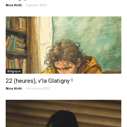
Nico Hirtt
-
9 janvier 2026
Belgique
22 (heures), v’la Glatigny !
Nico Hirtt
-
14 octobre 2025