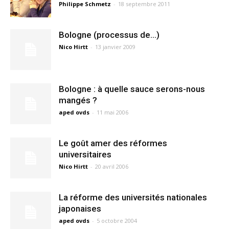
Philippe Schmetz
-
18 septembre 2011
Bologne (processus de…)
Nico Hirtt
-
13 janvier 2009
Bologne : à quelle sauce serons-nous
mangés ?
aped ovds
-
11 mai 2006
Le goût amer des réformes
universitaires
Nico Hirtt
-
20 avril 2006
La réforme des universités nationales
japonaises
aped ovds
-
5 octobre 2004