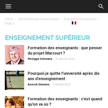
Ecole
Home
Classement par niveau et type
Enseignement supérieur
re
Tribunes
Médiathèque
Livres
Page 2
démocratique
ENSEIGNEMENT SUPÉRIEUR
ue
Français
Formation des enseignants : que penser
–
du projet Marcourt ?
Philippe Schmetz
-
21 janvier 2013
Democratische
Pourquoi je quitte l’université après dix
ans d’enseignement
Annick Stevens
-
1 février 2012
school
Formation des enseignants : c’est quand
qu’on va où ?