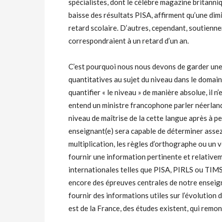
spécialistes, dont le célèbre magazine britann
baisse des résultats PISA, affirment qu’une di
retard scolaire. D’autres, cependant, soutienne
correspondraient à un retard d’un an.
C’est pourquoi nous nous devons de garder une 
quantitatives au sujet du niveau dans le domain
quantifier « le niveau » de manière absolue, il n
entend un ministre francophone parler néerlanda
niveau de maîtrise de la cette langue après à p
enseignant(e) sera capable de déterminer assez
multiplication, les règles d’orthographe ou un 
fournir une information pertinente et relativeme
internationales telles que PISA, PIRLS ou TIM
encore des épreuves centrales de notre enseig
fournir des informations utiles sur l’évolution
est de la France, des études existent, qui remon