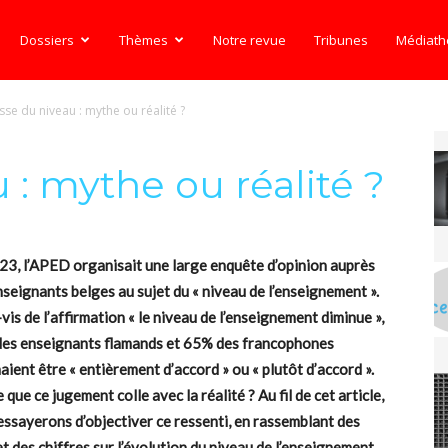
Dossiers
Thèmes
Notre revue
Tribunes
Médiat
sse du niveau : mythe ou réalité ?
 : mythe ou réalité ?
23, l’APED organisait une large enquête d’opinion auprès
nseignants belges au sujet du « niveau de l’enseignement ».
vis de l’affirmation « le niveau de l’enseignement diminue »,
es enseignants flamands et 65% des francophones
aient être « entièrement d’accord » ou « plutôt d’accord ».
 que ce jugement colle avec la réalité ? Au fil de cet article,
essayerons d’objectiver ce ressenti, en rassemblant des
et des chiffres sur l’évolution du niveau de l’enseignement.