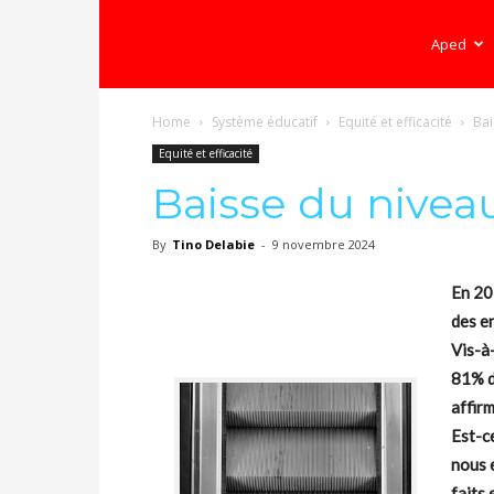
Ecole
Aped
Home
Système éducatif
Equité et efficacité
Bai
démocratique
Equité et efficacité
Baisse du niveau
–
By
Tino Delabie
-
9 novembre 2024
En 20
Democratische
des e
Vis-à-
81% d
school
affirm
Est-ce
nous 
faits 