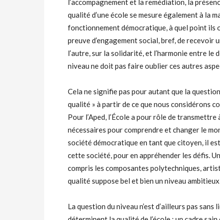
l’accompagnement et la remédiation, la présence
qualité d’une école se mesure également à la m
fonctionnement démocratique, à quel point ils o
preuve d’engagement social, bref, de recevoir un
l’autre, sur la solidarité, et l’harmonie entre l
niveau ne doit pas faire oublier ces autres aspe
Cela ne signifie pas pour autant que la question 
qualité » à partir de ce que nous considérons 
Pour l’Aped, l’École a pour rôle de transmettre
nécessaires pour comprendre et changer le mond
société démocratique en tant que citoyen, il e
cette société, pour en appréhender les défis. U
compris les composantes polytechniques, artis
qualité suppose bel et bien un niveau ambitieux
La question du niveau n’est d’ailleurs pas sans 
déterminent la qualité de l’école : un cadre sai