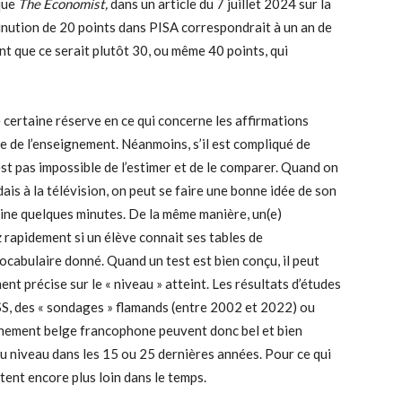
ique
The Economist,
dans un article du 7 juillet 2024 sur la
minution de 20 points dans PISA correspondrait à un an de
nt que ce serait plutôt 30, ou même 40 points, qui
certaine réserve en ce qui concerne les affirmations
e de l’enseignement. Néanmoins, s’il est compliqué de
’est pas impossible de l’estimer et de le comparer. Quand on
is à la télévision, on peut se faire une bonne idée de son
eine quelques minutes. De la même manière, un(e)
 rapidement si un élève connait ses tables de
vocabulaire donné. Quand un test est bien conçu, il peut
nt précise sur le « niveau » atteint. Les résultats d’études
SS, des « sondages » flamands (entre 2002 et 2022) ou
nement belge francophone peuvent donc bel et bien
 du niveau dans les 15 ou 25 dernières années. Pour ce qui
tent encore plus loin dans le temps.