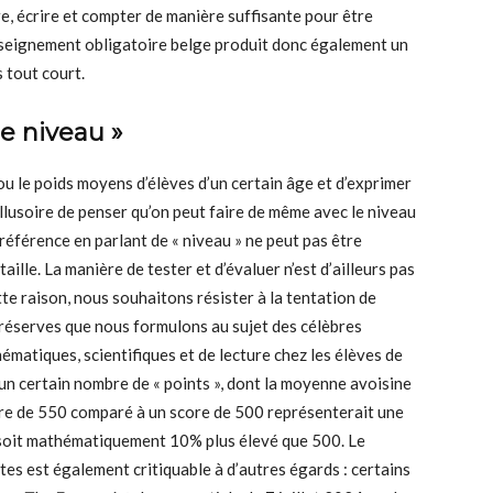
re, écrire et compter de manière suffisante pour être
enseignement obligatoire belge produit donc également un
 tout court.
 le niveau »
 ou le poids moyens d’élèves d’un certain âge et d’exprimer
illusoire de penser qu’on peut faire de même avec le niveau
référence en parlant de « niveau » ne peut pas être
ille. La manière de tester et d’évaluer n’est d’ailleurs pas
ette raison, nous souhaitons résister à la tentation de
s réserves que nous formulons au sujet des célèbres
matiques, scientifiques et de lecture chez les élèves de
un certain nombre de « points », dont la moyenne avoisine
core de 550 comparé à un score de 500 représenterait une
soit mathématiquement 10% plus élevé que 500. Le
es est également critiquable à d’autres égards : certains