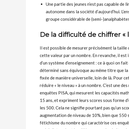
Une partie des jeunes n’est pas capable de li
autonome dans la société d’aujourd’hui. L’
groupe considérable de (semi-)analphabètes
De la difficulté de chiffrer «
Il est possible de mesurer précisément la taille
cette valeur par un nombre. En revanche, il est 
d’un système d’enseignement : ce à quoi on fait 
déterminé sans équivoque au même titre que la ta
fixée de manière universelle, loin de là. Pour c
réduire « le niveau » à un nombre. C’est une de
enquêtes PISA, qui mesurent les capacités mathé
15 ans, et expriment leurs scores sous forme d’
les 500. Cela ne signifie pourtant pas qu’un s
augmentation de niveau de 10%, bien que 550 
fétichisme du nombre qui caractérise ces enquêt