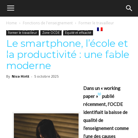
Ecole
Home
Fonctions de l'enseignement
Former le travailleur
Notre
Tribunes
Médiathèque
Livres
Former le travailleur
Zone OCDE
Equité et efficacité
démocratique
Le smartphone, l’école et
la productivité : une fable
revue
Français
–
moderne
By
Nico Hirtt
-
5 octobre 2025
Democratische
Dans un « working
[1]
paper »
publié
récemment, l’OCDE
school
identifiait la baisse de
qualité de
l’enseignement comme
l’une des causes