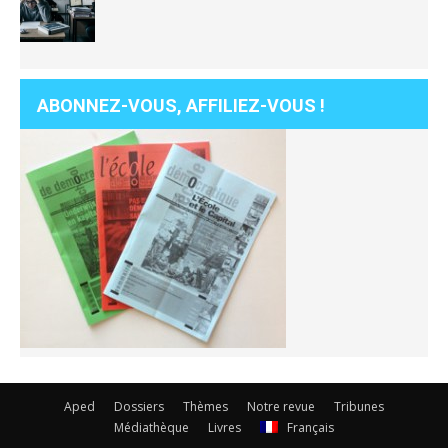
ABONNEZ-VOUS, AFFILIEZ-VOUS !
Aped
Dossiers
Thèmes
Notre revue
Tribunes
Médiathèque
Livres
Français