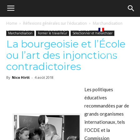
Ecole
Home
Réflexions générales sur l'éducation
Marchandisation
Notre
Tribunes
Médiathèque
Livres
Marchandisation
Former le travailleur
Sélectionner et hiérarchiser
démocratique
La bourgeoisie et l’École
ou l’art des injonctions
revue
Français
–
contradictoires
By
Nico Hirtt
-
4 août 2018
Democratische
Les politiques
éducatives
recommandées par de
school
grands organismes
internationaux, tels
l’OCDE et la
Commission