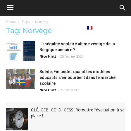
Ecole
Home
Tags
Norvège
re
Tribunes
Médiathèque
Livres
Tag: Norvège
démocratique
L’ inégalité scolaire ultime vestige de la
Belgique unitaire ?
ue
Français
Nico Hirtt
-
25 février 2020
–
Suède, Finlande : quand les modèles
éducatifs s’embourbent dans le marché
Democratische
scolaire
Nico Hirtt
-
29 mars 2019
school
CLÉ, CEB, CE1D, CESS: Remettre l’évaluation à sa
place !