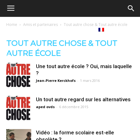
Ecole
Home
Amis et partenaires
Tout autre chose & Tout autre école
Notre
Tribunes
Médiathèque
Livres
démocratique
TOUT AUTRE CHOSE & TOUT
AUTRE ÉCOLE
revue
Français
–
Une tout autre école ? Oui, mais laquelle
?
Jean-Pierre Kerckhofs
-
1 mars 2016
Democratische
Un tout autre regard sur les alternatives
aped ovds
-
6 décembre 2015
school
Vidéo : la forme scolaire est-elle
obsolète ?