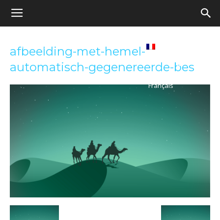
Ecole
re
Tribunes
Médiathèque
Livres
afbeelding-met-hemel-
démocratique
automatisch-gegenereerde-bes
ue
Français
–
Democratische
school