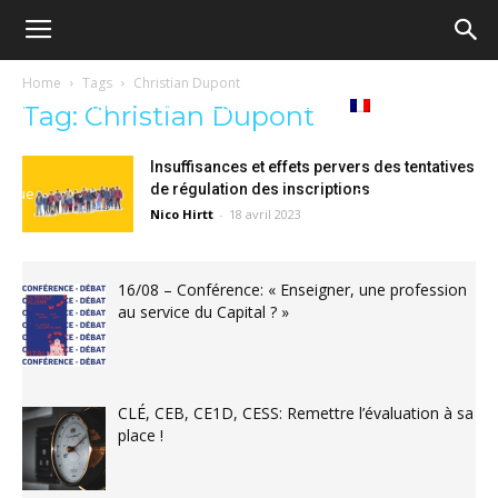
Ecole
Home
Tags
Christian Dupont
Notre
Tribunes
Médiathèque
Livres
Tag: Christian Dupont
démocratique
Insuffisances et effets pervers des tentatives
de régulation des inscriptions
revue
Français
Nico Hirtt
-
18 avril 2023
–
16/08 – Conférence: « Enseigner, une profession
Democratische
au service du Capital ? »
school
CLÉ, CEB, CE1D, CESS: Remettre l’évaluation à sa
place !