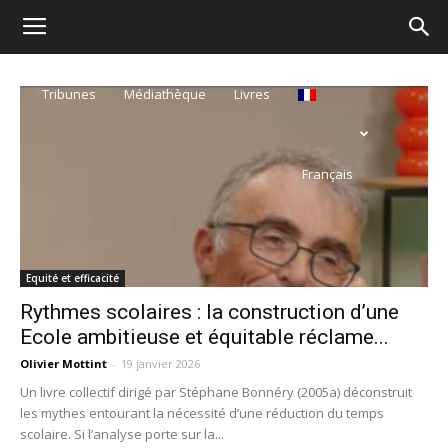
Ecole
re
Tribunes
Médiathèque
Livres
démocratique
ue
Français
–
Democratische
Equité et efficacité
Rythmes scolaires : la construction d’une
Ecole ambitieuse et équitable réclame...
school
Olivier Mottint
-
19 janvier 2026
Un livre collectif dirigé par Stéphane Bonnéry (2005a) déconstruit
les mythes entourant la nécessité d’une réduction du temps
scolaire. Si l’analyse porte sur la...