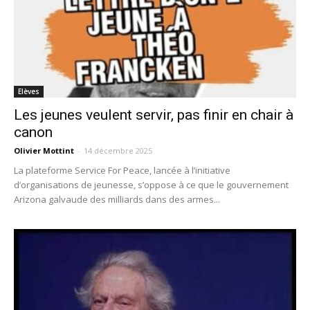
Elèves
Les jeunes veulent servir, pas finir en chair à
canon
Olivier Mottint
-
14 décembre 2025
La plateforme Service For Peace, lancée à l’initiative
d’organisations de jeunesse, s’oppose à ce que le gouvernement
Arizona galvaude des milliards dans des armes...