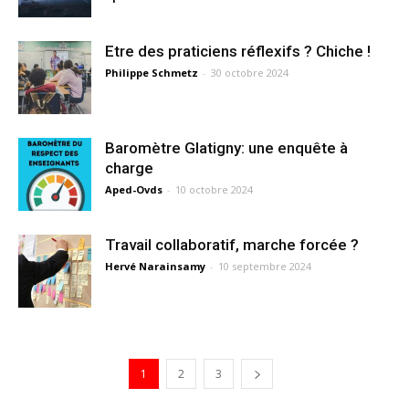
Etre des praticiens réflexifs ? Chiche !
Philippe Schmetz
-
30 octobre 2024
Baromètre Glatigny: une enquête à
charge
Aped-Ovds
-
10 octobre 2024
Travail collaboratif, marche forcée ?
Hervé Narainsamy
-
10 septembre 2024
1
2
3