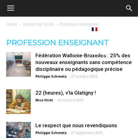
Ecole
Home
Acteurs de l'école
Profession enseignant
re
Tribunes
Médiathèque
Livres
démocratique
PROFESSION ENSEIGNANT
ue
Français
Fédération Wallonie-Bruxelles : 25% des
–
nouveaux enseignants sans compétence
disciplinaire ou pédagogique précise
Philippe Schmetz
-
27 octobre 2025
Democratische
22 (heures), v’la Glatigny !
Nico Hirtt
-
14 octobre 2025
school
Le respect que nous revendiquons
Philippe Schmetz
-
27 septembre 2025