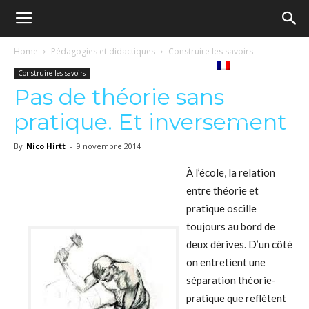
Ecole
Home
Pédagogies et didactiques
Construire les savoirs
Notre
Tribunes
Médiathèque
Livres
Construire les savoirs
démocratique
Pas de théorie sans
pratique. Et inversement
revue
Français
–
By
Nico Hirtt
-
9 novembre 2014
À l’école, la relation
entre théorie et
Democratische
pratique oscille
toujours au bord de
deux dérives. D’un côté
school
on entretient une
séparation théorie-
pratique que reflètent