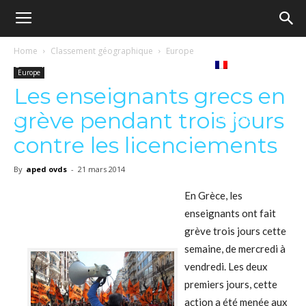
Ecole
Home
Classement géographique
Europe
Notre
Tribunes
Médiathèque
Livres
Europe
démocratique
Les enseignants grecs en
grève pendant trois jours
revue
Français
–
contre les licenciements
By
aped ovds
-
21 mars 2014
Democratische
En Grèce, les
enseignants ont fait
grève trois jours cette
school
semaine, de mercredi à
vendredi. Les deux
premiers jours, cette
action a été menée aux