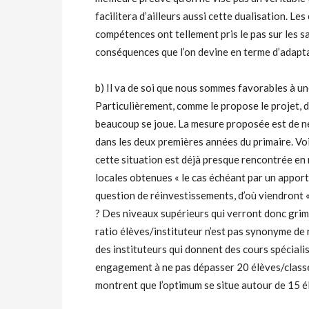
facilitera d’ailleurs aussi cette dualisation. Le
compétences ont tellement pris le pas sur les sa
conséquences que l’on devine en terme d’adaptat
b) Il va de soi que nous sommes favorables à un
Particulièrement, comme le propose le projet, d
beaucoup se joue. La mesure proposée est de ne
dans les deux premières années du primaire. Voi
cette situation est déjà presque rencontrée en 
locales obtenues « le cas échéant par un appor
question de réinvestissements, d’où viendront «
? Des niveaux supérieurs qui verront donc grim
ratio élèves/instituteur n’est pas synonyme de r
des instituteurs qui donnent des cours spéciali
engagement à ne pas dépasser 20 élèves/classe
montrent que l’optimum se situe autour de 15 él