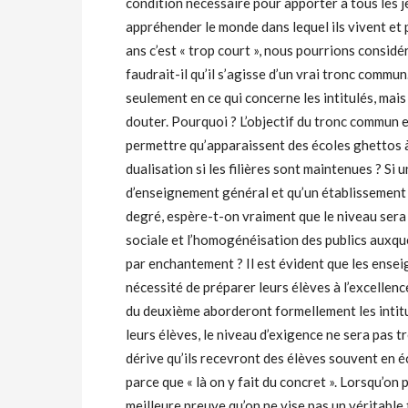
condition nécessaire pour apporter à tous les 
appréhender le monde dans lequel ils vivent et 
ans c’est « trop court », nous pourrions consid
faudrait-il qu’il s’agisse d’un vrai tronc commu
seulement en ce qui concerne les intitulés, mais
douter. Pourquoi ? L’objectif du tronc commun e
permettre qu’apparaissent des écoles ghettos à
dualisation si les filières sont maintenues ? S
d’enseignement général et qu’un établissement v
degré, espère-t-on vraiment que le niveau ser
sociale et l’homogénéisation des publics auxqu
par enchantement ? Il est évident que les ensei
nécessité de préparer leurs élèves à l’excellen
du deuxième aborderont formellement les intitul
leurs élèves, le niveau d’exigence ne sera pas tr
dérive qu’ils recevront des élèves souvent en éc
parce que « là on y fait du concret ». Lorsqu’on pa
meilleure preuve qu’on ne vise pas un véritab