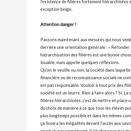
l’existence de filières fortement hiérarchisées e
exception belge.
Attention danger !
Passons maintenant aux mesures qui nous semb
derrière une orientation générale : « Refonder 
hiérarchisation des filières est une bonne chos
louable, mais appelle quelques réflexions.
Qu’on le veuille ou non, la société dans laquell
financière ou de reconnaissance sociale ne sont
est pas responsable. Vouloir à tout prix des fili
société est un leurre. Rien à faire alors ? Si. La
filières hiérarchisées, c’est de mettre en place
du choix de manière à ce que tous les élèves pu
plus longtemps possible et dans les mêmes condit
ça lissera les inégalités devant l’accès aux sa
court et, par conséquent, il n’évitera pas que l