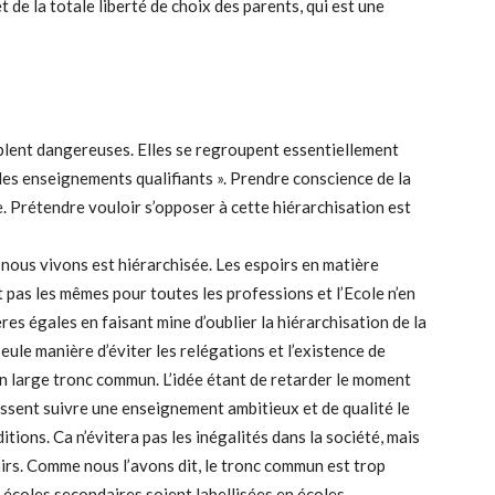
t de la totale liberté de choix des parents, qui est une
lent dangereuses. Elles se regroupent essentiellement
les enseignements qualifiants ». Prendre conscience de la
e. Prétendre vouloir s’opposer à cette hiérarchisation est
e nous vivons est hiérarchisée. Les espoirs en matière
 pas les mêmes pour toutes les professions et l’Ecole n’en
ères égales en faisant mine d’oublier la hiérarchisation de la
 seule manière d’éviter les relégations et l’existence de
 un large tronc commun. L’idée étant de retarder le moment
issent suivre une enseignement ambitieux et de qualité le
ions. Ca n’évitera pas les inégalités dans la société, mais
voirs. Comme nous l’avons dit, le tronc commun est trop
es écoles secondaires soient labellisées en écoles