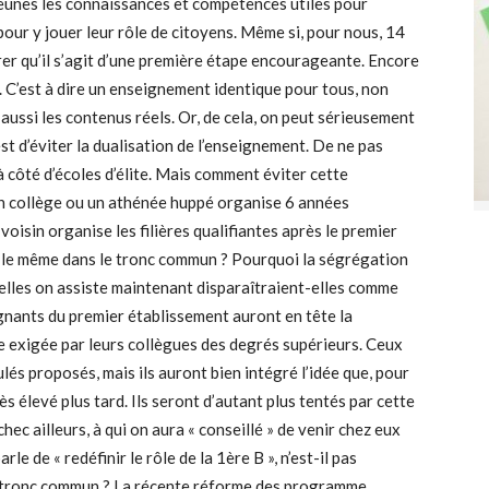
jeunes les connaissances et compétences utiles pour
pour y jouer leur rôle de citoyens. Même si, pour nous, 14
érer qu’il s’agit d’une première étape encourageante. Encore
n. C’est à dire un enseignement identique pour tous, non
 aussi les contenus réels. Or, de cela, on peut sérieusement
st d’éviter la dualisation de l’enseignement. De ne pas
 côté d’écoles d’élite. Mais comment éviter cette
i un collège ou un athénée huppé organise 6 années
oisin organise les filières qualifiantes après le premier
a le même dans le tronc commun ? Pourquoi la ségrégation
elles on assiste maintenant disparaîtraient-elles comme
gnants du premier établissement auront en tête la
ce exigée par leurs collègues des degrés supérieurs. Ceux
és proposés, mais ils auront bien intégré l’idée que, pour
ès élevé plus tard. Ils seront d’autant plus tentés par cette
hec ailleurs, à qui on aura « conseillé » de venir chez eux
rle de « redéfinir le rôle de la 1ère B », n’est-il pas
le tronc commun ? La récente réforme des programme