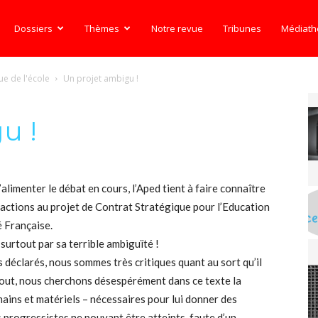
Dossiers
Thèmes
Notre revue
Tribunes
Médiat
ue de l'école
Un projet ambigu !
u !
’alimenter le débat en cours, l’Aped tient à faire connaître
éactions au projet de Contrat Stratégique pour l’Education
 Française.
 surtout par sa terrible ambiguïté !
déclarés, nous sommes très critiques quant au sort qu’il
tout, nous cherchons désespérément dans ce texte la
ins et matériels – nécessaires pour lui donner des
s progressistes ne pouvant être atteints, faute d’un