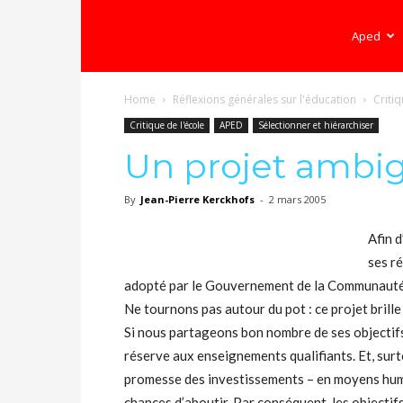
Ecole
Aped
Home
Réflexions générales sur l'éducation
Critiq
démocratique
Critique de l'école
APED
Sélectionner et hiérarchiser
Un projet ambig
–
By
Jean-Pierre Kerckhofs
-
2 mars 2005
Afin d
Democratische
ses r
adopté par le Gouvernement de la Communauté
Ne tournons pas autour du pot : ce projet brille
school
Si nous partageons bon nombre de ses objectifs 
réserve aux enseignements qualifiants. Et, sur
promesse des investissements – en moyens huma
chances d’aboutir. Par conséquent, les objectif