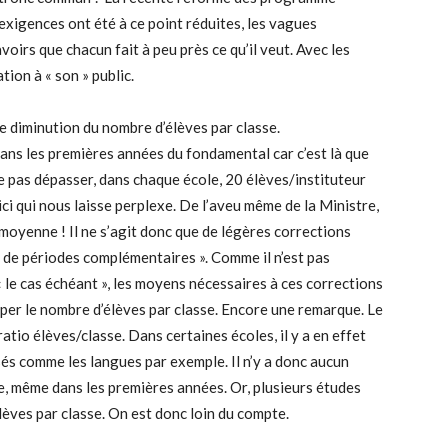
s exigences ont été à ce point réduites, les vagues
voirs que chacun fait à peu près ce qu’il veut. Avec les
ion à « son » public.
e diminution du nombre d’élèves par classe.
ans les premières années du fondamental car c’est là que
 pas dépasser, dans chaque école, 20 élèves/instituteur
ci qui nous laisse perplexe. De l’aveu même de la Ministre,
moyenne ! Il ne s’agit donc que de légères corrections
t de périodes complémentaires ». Comme il n’est pas
 le cas échéant », les moyens nécessaires à ces corrections
per le nombre d’élèves par classe. Encore une remarque. Le
atio élèves/classe. Dans certaines écoles, il y a en effet
sés comme les langues par exemple. Il n’y a donc aucun
, même dans les premières années. Or, plusieurs études
èves par classe. On est donc loin du compte.