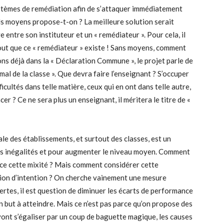
ystèmes de remédiation afin de s’attaquer immédiatement
els moyens propose-t-on ? La meilleure solution serait
 entre son instituteur et un « remédiateur ». Pour cela, il
tout que ce « remédiateur » existe ! Sans moyens, comment
ons déjà dans la « Déclaration Commune », le projet parle de
al de la classe ». Que devra faire l’enseignant ? S’occuper
ficultés dans telle matière, ceux qui en ont dans telle autre,
cer ? Ce ne sera plus un enseignant, il méritera le titre de «
le des établissements, et surtout des classes, est un
 les inégalités et pour augmenter le niveau moyen. Comment
lace cette mixité ? Mais comment considérer cette
ion d’intention ? On cherche vainement une mesure
ertes, il est question de diminuer les écarts de performance
n but à atteindre. Mais ce n’est pas parce qu’on propose des
ont s’égaliser par un coup de baguette magique, les causes