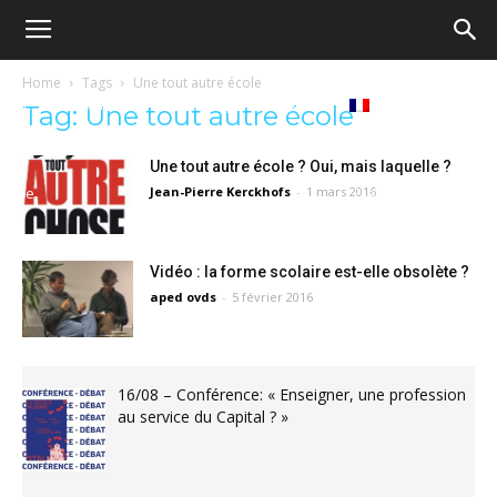
Ecole
Home
Tags
Une tout autre école
Notre
Tribunes
Médiathèque
Livres
Tag: Une tout autre école
démocratique
Une tout autre école ? Oui, mais laquelle ?
revue
Jean-Pierre Kerckhofs
-
1 mars 2016
Français
–
Vidéo : la forme scolaire est-elle obsolète ?
aped ovds
-
5 février 2016
Democratische
16/08 – Conférence: « Enseigner, une profession
school
au service du Capital ? »