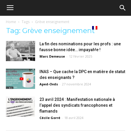
Ecole
Home
Tags
Grève enseignement
Notre
Tribunes
Médiathèque
Livres
Tag: Grève enseignement
démocratique
La fin des nominations pour les profs : une
fausse bonne idée… impayable !
revue
Français
Marc Demeuse
-
12 février 2025
–
INAS – Que cache la DPC en matière de statut
des enseignants ?
Democratische
Aped-Ovds
-
27 novembre 2024
23 avril 2024 : Manifestation nationale à
school
l’appel des syndicats francophones et
flamands
Cécile Gorré
-
18 avril 2024