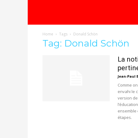
Home
Tags
Donald Schön
Tag: Donald Schön
La not
pertin
Jean-Paul 
Comme on l
envahi le 
version de
l’éducatio
ensemble d
étapes.