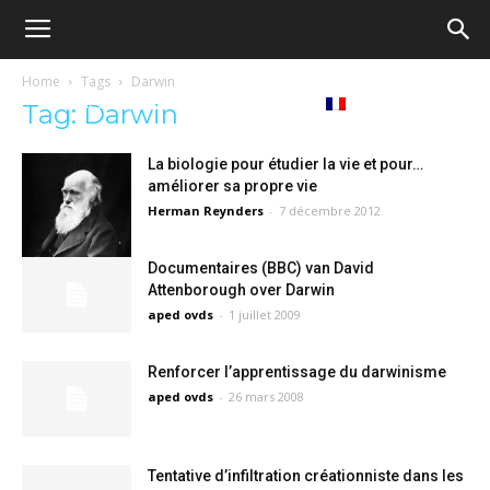
Ecole
Home
Tags
Darwin
re
Tribunes
Médiathèque
Livres
Tag: Darwin
démocratique
La biologie pour étudier la vie et pour…
améliorer sa propre vie
ue
Français
Herman Reynders
-
7 décembre 2012
–
Documentaires (BBC) van David
Attenborough over Darwin
Democratische
aped ovds
-
1 juillet 2009
Renforcer l’apprentissage du darwinisme
school
aped ovds
-
26 mars 2008
Tentative d’infiltration créationniste dans les