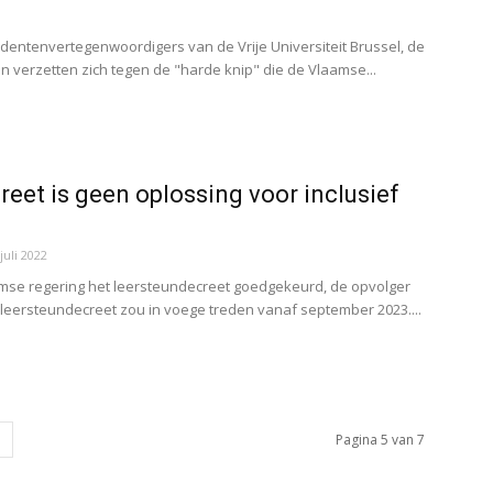
udentenvertegenwoordigers van de Vrije Universiteit Brussel, de
 verzetten zich tegen de "harde knip" die de Vlaamse...
eet is geen oplossing voor inclusief
juli 2022
aamse regering het leersteundecreet goedgekeurd, de opvolger
 leersteundecreet zou in voege treden vanaf september 2023....
Pagina 5 van 7