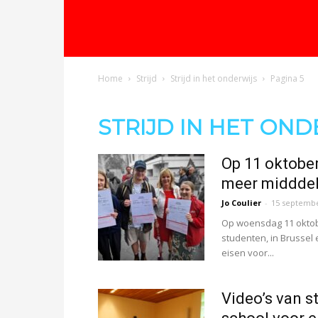
Oproep
Home
Strijd
Strijd in het onderwijs
Pagina 5
voor
STRIJD IN HET OND
een
Op 11 oktober
meer middde
democratische
Jo Coulier
-
15 septembe
Op woensdag 11 oktob
studenten, in Brussel
eisen voor...
school
Video’s van s