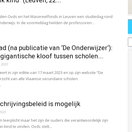
k kind” (Leuven, 22...
rden Ovds en het Masereelfonds in Leuven een studiedag rond
nderwijs. In de voormiddag hielden de professoren...
T
d (na publicatie van ‘De Onderwijzer’):
 gigantische kloof tussen scholen...
 2023
ert in zijn editie van 17 maart 2023 en op zijn website “De
rzicht van alle Vlaamse secundaire scholen:
.
chrijvingsbeleid is mogelijk
2023
en leerplicht maar het zijn de ouders die verantwoordelijk zijn
 kind te vinden. Ovds stelt...