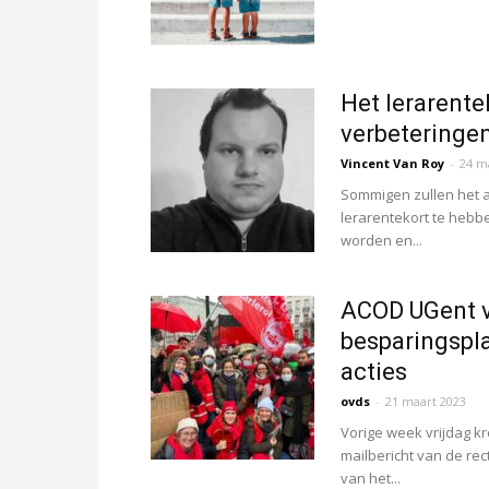
Het lerarente
verbeteringen 
Vincent Van Roy
-
24 m
Sommigen zullen het al
lerarentekort te hebb
worden en...
ACOD UGent v
besparingspla
acties
ovds
-
21 maart 2023
Vorige week vrijdag k
mailbericht van de re
van het...