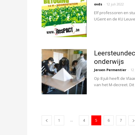
ovds
-
12 juli 2022
Elf professoren en st
UGent en de KU Leuven
Leersteundecr
onderwijs
Jeroen Permentier
-
12 
Op 8 juli heeft de Vl
van het M-decreet. Dit
...
1
4
5
6
7