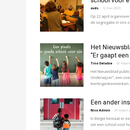
school voor el
ovds
-
12 mei 2023
Op 22 april organisee
de segregatie in ons o
Het Nieuwsbla
“Er gaapt een
Tino Delabie
-
30 maart
Het Nieuwsblad publice
Onderwijzer”, een ove
leerlingenkenmerken..
Een ander ins
Nico Admin
-
29 maart 
In België bestaat er e
om een school voor hun