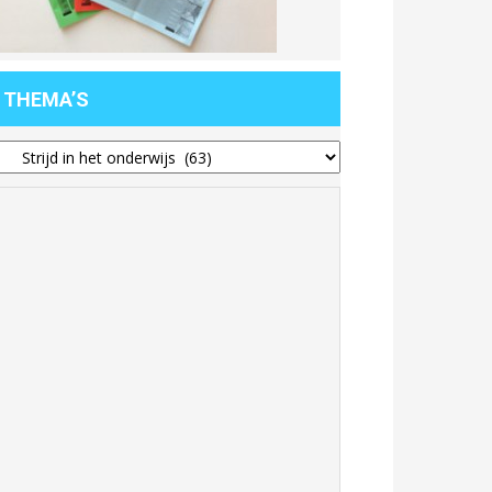
THEMA’S
hema’s