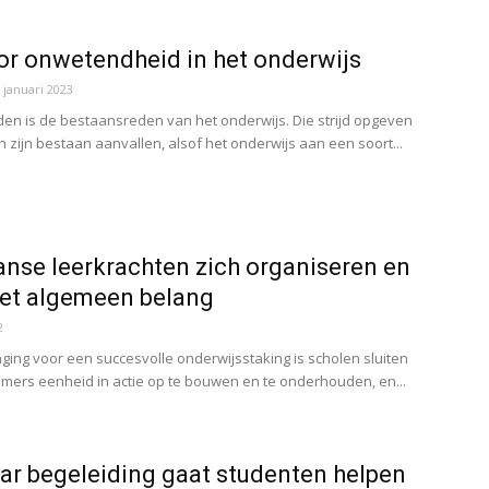
or onwetendheid in het onderwijs
 januari 2023
en is de bestaansreden van het onderwijs. Die strijd opgeven
zijn bestaan aanvallen, alsof het onderwijs aan een soort...
nse leerkrachten zich organiseren en
het algemeen belang
2
aging voor een succesvolle onderwijsstaking is scholen sluiten
ers eenheid in actie op te bouwen en te onderhouden, en...
ar begeleiding gaat studenten helpen