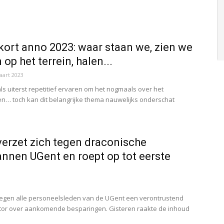
kort anno 2023: waar staan we, zien we
op het terrein, halen...
aart 2023
s uiterst repetitief ervaren om het nogmaals over het
en… toch kan dit belangrijke thema nauwelijks onderschat
erzet zich tegen draconische
nnen UGent en roept op tot eerste
regen alle personeelsleden van de UGent een verontrustend
ctor over aankomende besparingen. Gisteren raakte de inhoud