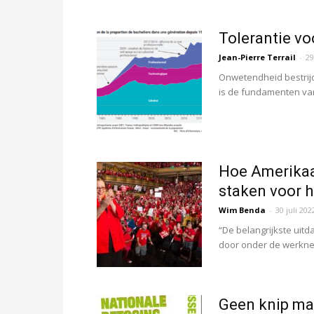
Tolerantie vo
Jean-Pierre Terrail
-
29
Onwetendheid bestrijd
is de fundamenten van 
Hoe Amerikaa
staken voor 
Wim Benda
-
30 juli 202
“De belangrijkste uitd
door onder de werknem
Geen knip ma