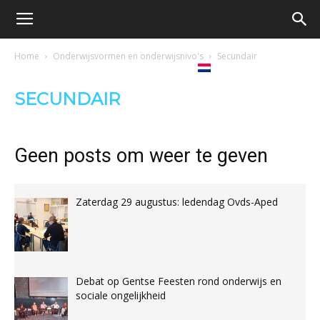
Oproep
Home
Onderwijsvormen en onderwijsnivo's
Secundair
’s
Ons
Debat
Boeken
voor
SECUNDAIR
tijdschrift
Nederlands
een
Geen posts om weer te geven
democratische
Zaterdag 29 augustus: ledendag Ovds-Aped
school
Debat op Gentse Feesten rond onderwijs en
sociale ongelijkheid