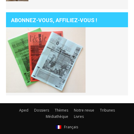
ABONNEZ-VOUS, AFFILIEZ-VOUS !
Aped
Dossiers
Thèmes
Notre revue
Tribunes
Médiathèque
Livres
Français