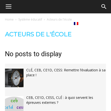
Ecole
Home
Système éducatif
Acteurs de l'école
re
Tribunes
Médiathèque
Livres
démocratique
ACTEURS DE L'ÉCOLE
ue
Français
–
No posts to display
Democratische
CLÉ, CEB, CE1D, CESS: Remettre l’évaluation à sa
place !
school
CEB, CE1D, CESS, CLÉ : à quoi servent les
épreuves externes ?