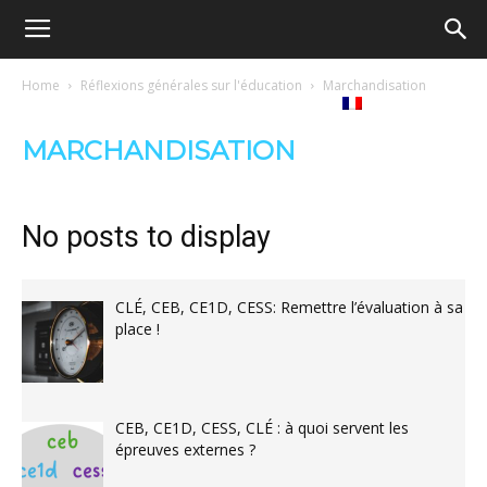
Ecole
Home
Réflexions générales sur l'éducation
Marchandisation
Notre
Tribunes
Médiathèque
Livres
démocratique
MARCHANDISATION
revue
Français
–
No posts to display
Democratische
CLÉ, CEB, CE1D, CESS: Remettre l’évaluation à sa
place !
school
CEB, CE1D, CESS, CLÉ : à quoi servent les
épreuves externes ?