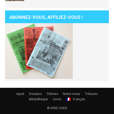
ABONNEZ-VOUS, AFFILIEZ-VOUS !
Aped
Dossiers
Thèmes
Notre revue
Tribunes
Médiathèque
Livres
Français
© APED-OVDS