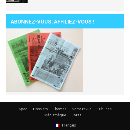
ABONNEZ-VOUS, AFFILIEZ-VOUS !
Aped
Dossiers
Thèmes
Notre revue
Tribunes
Médiathèque
Livres
Français