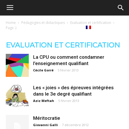
Ecole
Home
Pédagogies et didactiques
Evaluation et certification
re
Tribunes
Médiathèque
Livres
Page 3
démocratique
EVALUATION ET CERTIFICATION
ue
Français
La CPU ou comment condamner
–
l’enseignement qualifiant
Cécile Gorré
-
5 février 2013
Democratische
Les « joies » des épreuves intégrées
dans le 3e degré qualifiant
Aziz Meftah
-
5 février 2013
school
Méritocratie
Giovanni Galli
-
7 décembre 2012