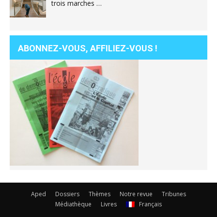
trois marches …
ABONNEZ-VOUS, AFFILIEZ-VOUS !
Aped
Dossiers
Thèmes
Notre revue
Tribunes
Médiathèque
Livres
Français