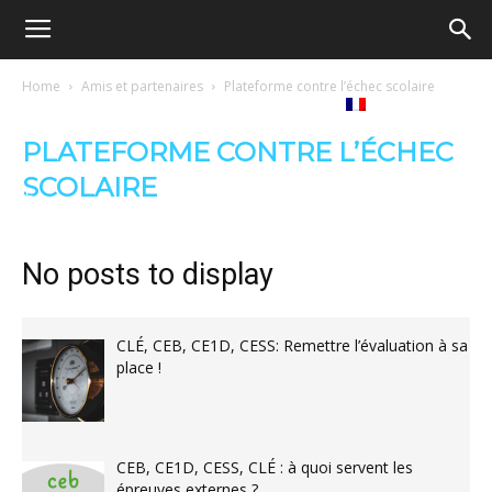
Ecole
Home
Amis et partenaires
Plateforme contre l’échec scolaire
Notre
Tribunes
Médiathèque
Livres
démocratique
PLATEFORME CONTRE L’ÉCHEC
SCOLAIRE
revue
Français
–
No posts to display
Democratische
CLÉ, CEB, CE1D, CESS: Remettre l’évaluation à sa
place !
school
CEB, CE1D, CESS, CLÉ : à quoi servent les
épreuves externes ?