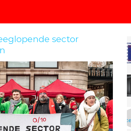
eeglopende sector
en