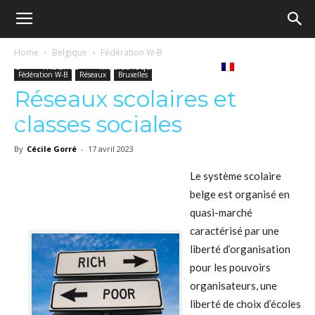
Ecole
Home
Belgique
Fédération W-B
Notre
Tribunes
Médiathèque
Livres
Fédération W-B
Réseaux
Bruxelles
démocratique
Réseaux scolaires et
classes sociales
revue
Français
–
By
Cécile Gorré
-
17 avril 2023
Le système scolaire
belge est organisé en
Democratische
quasi-marché
caractérisé par une
liberté d’organisation
school
pour les pouvoirs
organisateurs, une
liberté de choix d’écoles