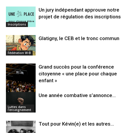
Un jury indépendant approuve notre
projet de régulation des inscriptions
Inscriptions
Glatigny, le CEB et le tronc commun
Fédération W-B
Grand succès pour la conférence
citoyenne « une place pour chaque
enfant »
Une année combative s’annonce…
Inégalités
Luttes dans
l'enseignement
Tout pour Kévin(e) et les autres…