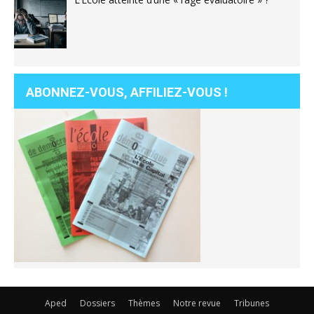
ABONNEZ-VOUS, AFFILIEZ-VOUS !
Aped
Dossiers
Thèmes
Notre revue
Tribunes