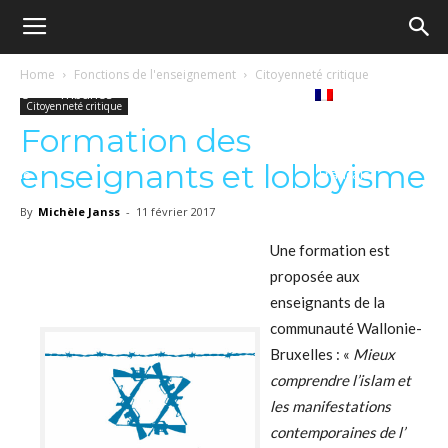
Ecole
Home
Fonctions de l'enseignement
Citoyenneté critique
Notre
Tribunes
Médiathèque
Livres
Citoyenneté critique
démocratique
Formation des
enseignants et lobbyisme
revue
Français
–
By
Michèle Janss
-
11 février 2017
Une formation est
proposée aux
Democratische
enseignants de la
communauté Wallonie-
Bruxelles : «
Mieux
school
comprendre l’islam et
les manifestations
contemporaines de l’