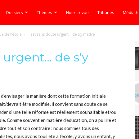
Dossiers
Thèmes
Notre revue
Tribunes
Médiat
ue de l'école
Il est sans doute urgent… de s’y mettre
e urgent… de s’y
 d’envisager la manière dont cette formation initiale
it/devrait être modifiée, il convient sans doute de se
der si une telle réforme est réellement souhaitable et/ou
ble. Comme souvent en matière d’éducation, on a pu lire et
dre tout et son contraire : nous sommes tous des
listes, nous avons tous été à l’école, y avons un enfant, y