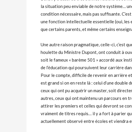
la situation peu enviable de notre système… une
condition nécessaire, mais pas suffisante. C’es
une fonction intellectuelle essentielle (oui, les
que certains parents, et même certains enseign
Une autre raison pragmatique, celle-ci, c’est q
houlette du Ministre Dupont, ont conduit à ouvr
soit le fameux « barème 501 » accordé aux inst
de l’éducation qui poursuivent leur carrière da
Pour le compte, difficile de revenir en arrière e
est grand si on en reste là : celui d’une double 
ceux qui ont pu acquérir un master, soit directem
autres, ceux qui ont maintenu un parcours en tro
attirer les premiers et celles qui devront se c
vraiment de titres requis… il y a fort à parier 
actuellement observé entre écoles et viendra e