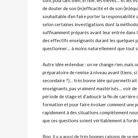
sont pourtant bien, in fine, les élèves… et les
de douter de son (in)efficacité et de son (in)équ
souhaitable d’en faire porter la responsabilité 
selon certaines investigations dont la méthodol
suffisamment préparés avant leur entrée dans l
des effectifs enseignants durant les quelques 
questionner… à moins naturellement que tout soi
Autre idée entendue : on ne change rien, mais 
préparatoire de remise à niveau avant (tiens, si 
secondaire ?)… très bonne idée qui permettrait 
enseignants, pas vraiment mastérisés… voir de 
période de stage et d’adoucir la fin de carrièr
formation et pour faire évoluer comment une pro
rapidement à des situations complètement nouvell
que ces questions soient véritablement à l’ordr
Bon, il y a aussi de très bonnes raisons de se me