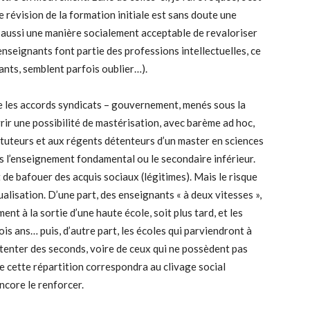
 révision de la formation initiale est sans doute une
t aussi une manière socialement acceptable de revaloriser
 enseignants font partie des professions intellectuelles, ce
ants, semblent parfois oublier…).
ue les accords syndicats – gouvernement, menés sous la
ir une possibilité de mastérisation, avec barème ad hoc,
ituteurs et aux régents détenteurs d’un master en sciences
ns l’enseignement fondamental ou le secondaire inférieur.
t de bafouer des acquis sociaux (légitimes). Mais le risque
dualisation. D’une part, des enseignants « à deux vitesses »,
ent à la sortie d’une haute école, soit plus tard, et les
is ans… puis, d’autre part, les écoles qui parviendront à
ontenter des seconds, voire de ceux qui ne possèdent pas
que cette répartition correspondra au clivage social
ncore le renforcer.