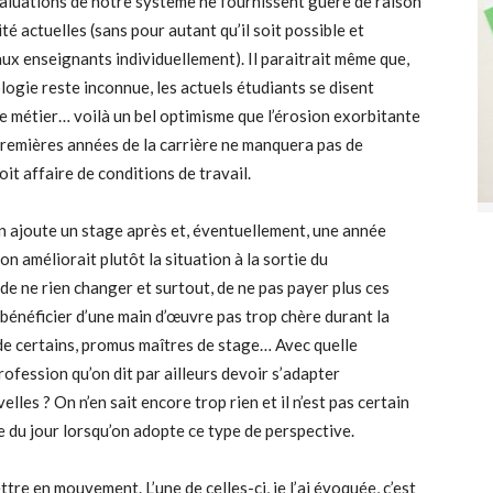
 évaluations de notre système ne fournissent guère de raison
ité actuelles (sans pour autant qu’il soit possible et
aux enseignants individuellement). Il paraitrait même que,
ogie reste inconnue, les actuels étudiants se disent
e métier… voilà un bel optimisme que l’érosion exorbitante
premières années de la carrière ne manquera pas de
t affaire de conditions de travail.
on ajoute un stage après et, éventuellement, une année
on améliorait plutôt la situation à la sortie du
de ne rien changer et surtout, de ne pas payer plus ces
bénéficier d’une main d’œuvre pas trop chère durant la
e de certains, promus maîtres de stage… Avec quelle
fession qu’on dit par ailleurs devoir s’adapter
es ? On n’en sait encore trop rien et il n’est pas certain
e du jour lorsqu’on adopte ce type de perspective.
ttre en mouvement. L’une de celles-ci, je l’ai évoquée, c’est