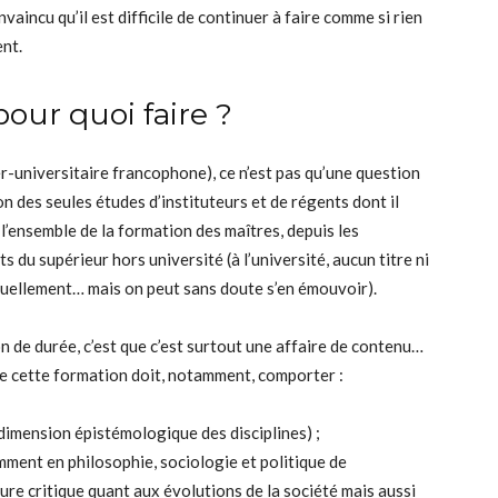
nvaincu qu’il est difficile de continuer à faire comme si rien
ent.
our quoi faire ?
er-universitaire francophone), ce n’est pas qu’une question
n des seules études d’instituteurs et de régents dont il
t l’ensemble de la formation des maîtres, depuis les
du supérieur hors université (à l’université, aucun titre ni
tuellement… mais on peut sans doute s’en émouvoir).
on de durée, c’est que c’est surtout une affaire de contenu…
ue cette formation doit, notamment, comporter :
a dimension épistémologique des disciplines) ;
ment en philosophie, sociologie et politique de
re critique quant aux évolutions de la société mais aussi