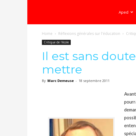
Ecole
Aped
Home
Réflexions générales sur l'éducation
Critiq
démocratique
Critique de l'école
Il est sans dout
–
mettre
By
Marc Demeuse
-
18 septembre 2011
Democratische
Avant
pourra
school
deman
possi
enten
spécia