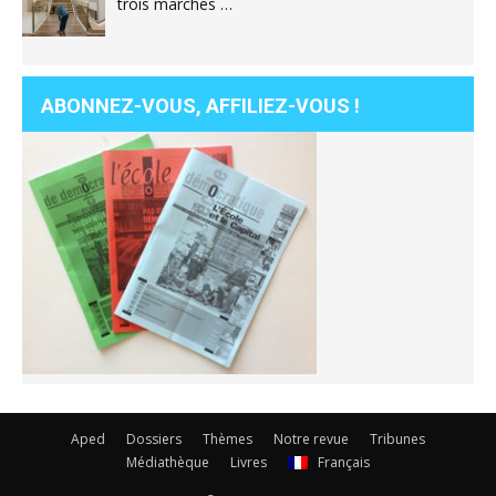
trois marches …
ABONNEZ-VOUS, AFFILIEZ-VOUS !
Aped
Dossiers
Thèmes
Notre revue
Tribunes
Médiathèque
Livres
Français