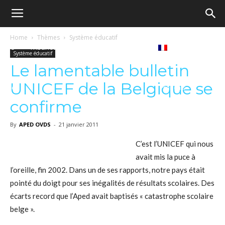
Ecole
Home
Thèmes
Système éducatif
Notre
Tribunes
Médiathèque
Livres
Système éducatif
démocratique
Le lamentable bulletin
UNICEF de la Belgique se
revue
Français
–
confirme
By
APED OVDS
-
21 janvier 2011
Democratische
C’est l’UNICEF qui nous
avait mis la puce à
l’oreille, fin 2002. Dans un de ses rapports, notre pays était
school
pointé du doigt pour ses inégalités de résultats scolaires. Des
écarts record que l’Aped avait baptisés « catastrophe scolaire
belge ».