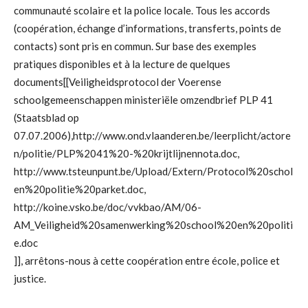
communauté scolaire et la police locale. Tous les accords
(coopération, échange d’informations, transferts, points de
contacts) sont pris en commun. Sur base des exemples
pratiques disponibles et à la lecture de quelques
documents[[Veiligheidsprotocol der Voerense
schoolgemeenschappen ministeriële omzendbrief PLP 41
(Staatsblad op
07.07.2006),http://www.ond.vlaanderen.be/leerplicht/actore
n/politie/PLP%2041%20-%20krijtlijnennota.doc,
http://www.tsteunpunt.be/Upload/Extern/Protocol%20schol
en%20politie%20parket.doc,
http://koine.vsko.be/doc/vvkbao/AM/06-
AM_Veiligheid%20samenwerking%20school%20en%20politi
e.doc
]], arrêtons-nous à cette coopération entre école, police et
justice.