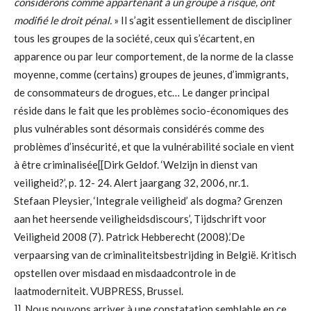
considérons comme appartenant à un groupe à risque, ont
modifié le droit pénal.
» Il s’agit essentiellement de discipliner
tous les groupes de la société, ceux qui s’écartent, en
apparence ou par leur comportement, de la norme de la classe
moyenne, comme (certains) groupes de jeunes, d’immigrants,
de consommateurs de drogues, etc… Le danger principal
réside dans le fait que les problèmes socio-économiques des
plus vulnérables sont désormais considérés comme des
problèmes d’insécurité, et que la vulnérabilité sociale en vient
à être criminalisée[[Dirk Geldof. ‘Welzijn in dienst van
veiligheid?’, p. 12- 24. Alert jaargang 32, 2006, nr.1.
Stefaan Pleysier, ‘Integrale veiligheid’ als dogma? Grenzen
aan het heersende veiligheidsdiscours’, Tijdschrift voor
Veiligheid 2008 (7). Patrick Hebberecht (2008).’De
verpaarsing van de criminaliteitsbestrijding in België. Kritisch
opstellen over misdaad en misdaadcontrole in de
laatmoderniteit. VUBPRESS, Brussel.
]]. Nous pouvons arriver à une constatation semblable en ce