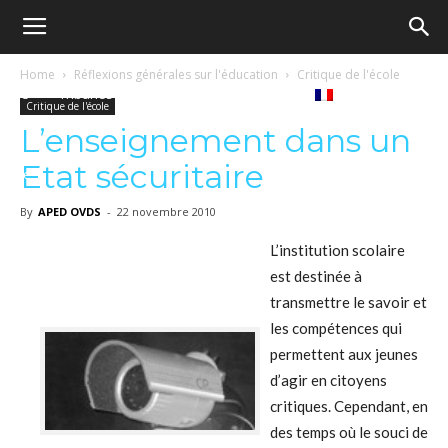
Ecole
Home
Réflexions générales sur l'éducation
Critique de l'école
Notre
Tribunes
Médiathèque
Livres
Critique de l'école
démocratique
L’enseignement dans un
Etat sécuritaire
revue
Français
–
By
APED OVDS
-
22 novembre 2010
L’institution scolaire
est destinée à
Democratische
transmettre le savoir et
les compétences qui
permettent aux jeunes
school
d’agir en citoyens
critiques. Cependant, en
des temps où le souci de