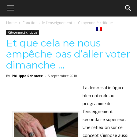
Ecole
Home
Fonctions de l'enseignement
Citoyenneté critique
Notre
Tribunes
Médiathèque
Livres
Citoyenneté critique
démocratique
Et que cela ne nous
empêche pas d’aller voter
revue
Français
–
dimanche …
By
Philippe Schmetz
-
5 septembre 2010
Democratische
La démocratie figure
bien entendu au
programme de
school
l’enseignement
secondaire supérieur.
Une réflexion sur ce
concept s’impose aussi