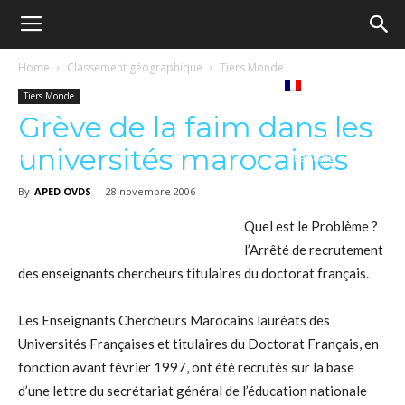
Ecole
Home
Classement géographique
Tiers Monde
Notre
Tribunes
Médiathèque
Livres
Tiers Monde
démocratique
Grève de la faim dans les
universités marocaines
revue
Français
–
By
APED OVDS
-
28 novembre 2006
Quel est le Problème ?
l’Arrêté de recrutement
Democratische
des enseignants chercheurs titulaires du doctorat français.
Les Enseignants Chercheurs Marocains lauréats des
school
Universités Françaises et titulaires du Doctorat Français, en
fonction avant février 1997, ont été recrutés sur la base
d’une lettre du secrétariat général de l’éducation nationale