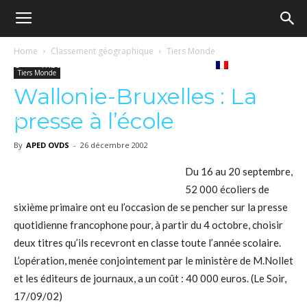
Ecole
Home
Classement géographique
Tiers Monde
Notre
Tribunes
Médiathèque
Livres
Tiers Monde
démocratique
Wallonie-Bruxelles : La
presse à l’école
revue
Français
–
By
APED OVDS
-
26 décembre 2002
Du 16 au 20 septembre,
52 000 écoliers de
Democratische
sixième primaire ont eu l’occasion de se pencher sur la presse
quotidienne francophone pour, à partir du 4 octobre, choisir
deux titres qu’ils recevront en classe toute l’année scolaire.
school
L’opération, menée conjointement par le ministère de M.Nollet
et les éditeurs de journaux, a un coût : 40 000 euros. (Le Soir,
17/09/02)