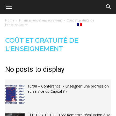
Ecole
Home
Financement et encadrement
Coût et gratuité de
re
Tribunes
Médiathèque
Livres
l'enseignement
démocratique
COÛT ET GRATUITÉ DE
ue
Français
L'ENSEIGNEMENT
–
No posts to display
Democratische
16/08 – Conférence: « Enseigner, une profession
au service du Capital ? »
school
CLÉ, CEB, CE1D, CESS: Remettre l’évaluation à sa