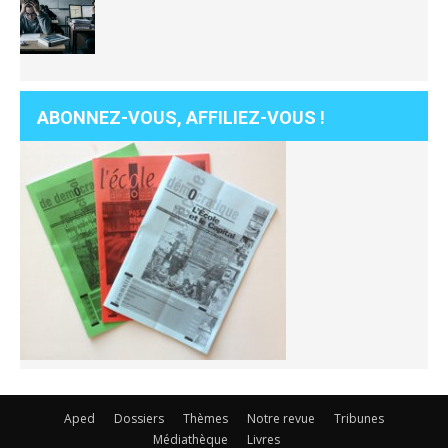
ABONNEZ-VOUS, AFFILIEZ-VOUS !
Aped
Dossiers
Thèmes
Notre revue
Tribunes
Médiathèque
Livres