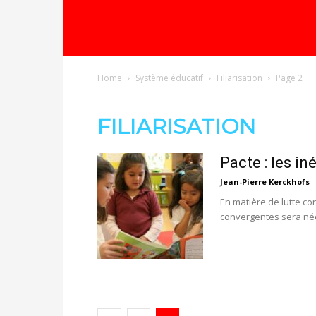
Home
Système éducatif
Filiarisation
Page 2
FILIARISATION
Pacte : les in
Jean-Pierre Kerckhofs
-
En matière de lutte co
convergentes sera néc