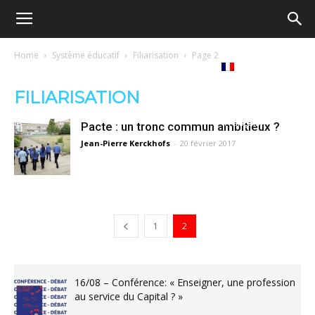
Ecole
Home
Système éducatif
Filiarisation
Page 2
Notre
Tribunes
Médiathèque
Livres
démocratique
FILIARISATION
revue
Français
Pacte : un tronc commun ambitieux ?
–
Jean-Pierre Kerckhofs
-
20 février 2017
Democratische
1
2
school
16/08 – Conférence: « Enseigner, une profession
au service du Capital ? »